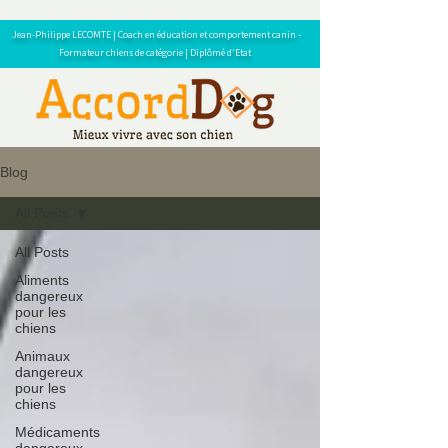
Jean-Philippe LECOMTE | Coach en éducation et comportement canin -
Formateur chiens de catégorie | Diplômé d'Etat
Blog
All Posts
All Posts
Aliments
dangereux
pour les
chiens
Animaux
dangereux
pour les
chiens
Médicaments