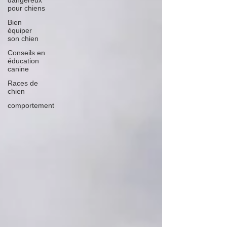
dangereux
pour chiens
Bien
équiper
son chien
Conseils en
éducation
canine
Races de
chien
comportement