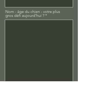
Nom - âge du chien - votre plus
gros défi aujourd'hui ?
Envoyer