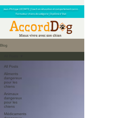
Jean-Philippe LECOMTE | Coach en éducation et comportement canin -
Formateur chiens de catégorie | Diplômé d'Etat
Blog
All Posts
All Posts
Aliments
dangereux
pour les
chiens
Animaux
dangereux
pour les
chiens
Médicaments