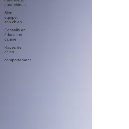
dangereux
pour chiens
Bien
équiper
son chien
Conseils en
éducation
canine
Races de
chien
comportement