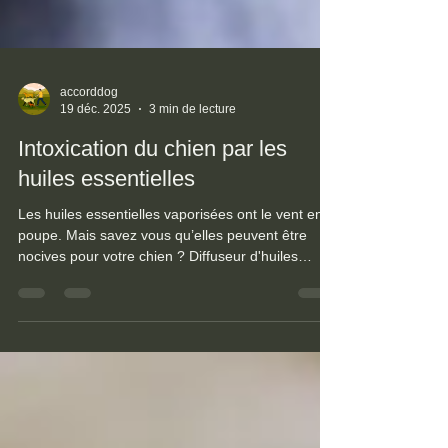
accorddog
19 déc. 2025
3 min de lecture
Intoxication du chien par les
huiles essentielles
Les huiles essentielles vaporisées ont le vent en
poupe. Mais savez vous qu’elles peuvent être
nocives pour votre chien ? Diffuseur d'huiles
essentielles : un risque d'intoxication pour le chien
En tant que comportementaliste, j’interviens chez
mes clients pour leur chien ayant des problèmes
de comportement ; je garde toujours à l’esprit de
vérifier s’il y a un diffuseur d’ambiance. En effet,
les huiles vaporisées peuvent être toxiques et
avoir des effets néfastes sur la sant