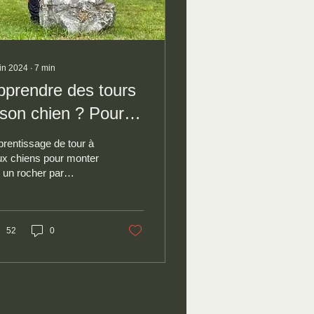
uin 2024
∙
7
min
pprendre des tours
 son chien ? Pour
oi faire ?
rentissage de tour à
ux chiens pour monter
 un rocher par
cateur canin
mportementaliste Jean-
lippe Lecomte, Accord
g
52
0