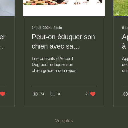
14 juil. 2024
∙
5
min
6 j
er
Peut-on éduquer son
A
chien avec sa
à
gamelle ?
qu
Les conseils d'Accord
App
Dog pour éduquer son
de
chien grâce à son repas
sur
édu
co
Phi
74
0
2
Do
Voir plus