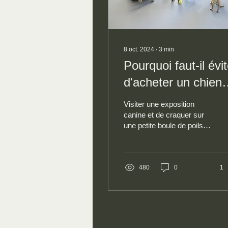
8 oct. 2024
∙
3
min
Pourquoi faut-il évit
d'acheter un chien
dans un salon du
Visiter une exposition
chiot ?
canine et de craquer sur
une petite boule de poils
n'est pas forcément la
meilleure idée pour choisir
son compagnon.
480
0
1