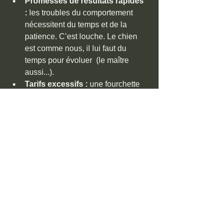
Promesses de résultats rapides 
:
 les troubles du comportement 
nécessitent du temps et de la 
patience. C’est louche. Le chien 
est comme nous, il lui faut du 
temps pour évoluer  (le maître 
aussi...).
Tarifs excessifs :
 une fourchette 
raisonnable se situe entre 
40€ et 
80€ la séance individuelle
, et 
10€ 
à 25€ pour les cours collectifs
.
Manque d’adaptabilité :
 chaque 
chien est unique. Un bon 
professionnel doit ajuster sa 
méthode à votre animal et à votre 
mode de vie.
Site internet « vitrine » :
 un site 
internet qui ne vous donne que 
des informations de base et une 