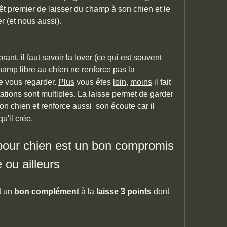
rêt premier de laisser du champ à son chien et le 
r (et nous aussi).
ant, il faut savoir la lover (ce qui est souvent 
hamp libre au chien ne renforce pas la 
e vous regarder. 
Plus
 vous êtes 
loin
, 
moins
 il fait 
tations sont multiples. La laisse permet de garder 
n chien et renforce aussi  son écoute car il 
u'il crée.
 pour chien est un bon compromis 
e ou ailleurs
 un 
bon complément
 à la 
laisse
3
points
 dont 