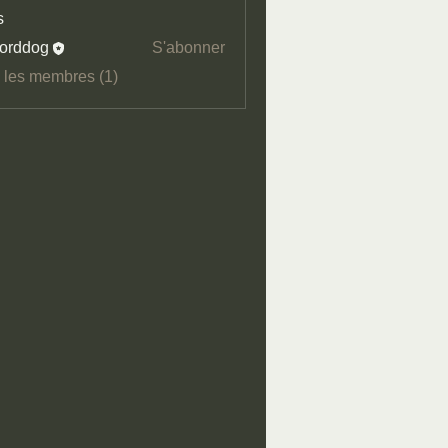
s
orddog
S'abonner
s les membres (1)